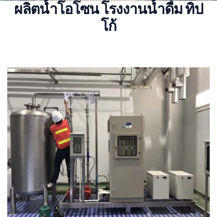
ผลิตน้ำโอโซน โรงงานน้ำดื่ม ทิป
โก้