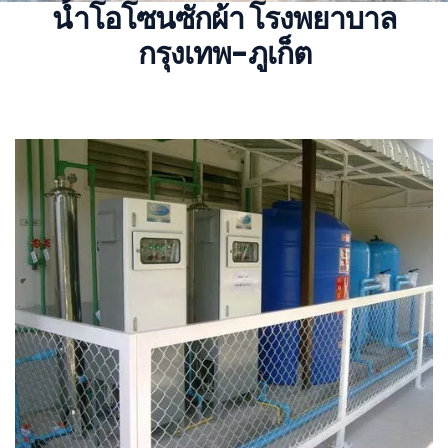
น้ำโอโซนซักผ้า โรงพยาบาล
กรุงเทพ-ภูเก็ต