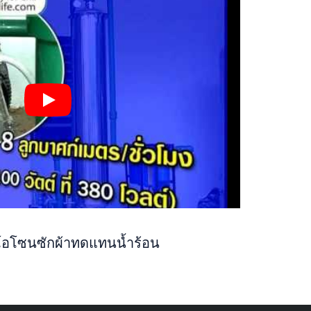
โอโซนซักผ้าทดแทนน้ำร้อน